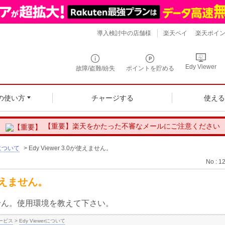
導入検討中の店舗様
楽天ペイ
楽天ポイ
Edy Viewer
故障/盗難/紛失
ポイントを貯める
の使い方
チャージする
使え
【重要】楽天をかたった不審なメールにご注意ください
rについて
>
Edy Viewer 3.0が使えません。
No : 1
0が使えません。
が使えません。使用環境を教えて下さい。
ービス
>
Edy Viewerについて