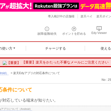
導入検討中の店舗様
楽天ペイ
楽天ポイ
Edy Viewer
故障/盗難/紛失
ポイントを貯める
の使い方
チャージする
使え
【重要】楽天をかたった不審なメールにご注意ください
oid）
>
楽天Edyアプリの対応条件について
No : 2
応条件について
アプリが対応している端末が知りたい。
yアプリについて（Android）