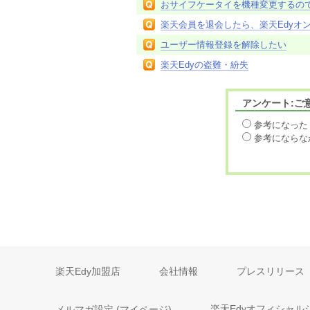
おサイフケータイを機種変更するので
楽天会員を退会したら、楽天Edyオ
ユーザー情報登録を解除したい
楽天Edyの盗難・紛失
アンケート:ご
参考になった
参考にならな
楽天Edy加盟店
会社情報
プレスリリース
メルマガ設定 (マイページ)
楽天Edyオフィシャル