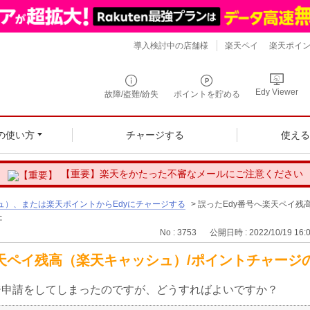
導入検討中の店舗様
楽天ペイ
楽天ポイ
Edy Viewer
故障/盗難/紛失
ポイントを貯める
の使い方
チャージする
使え
【重要】楽天をかたった不審なメールにご注意ください
ュ）、または楽天ポイントからEdyにチャージする
>
誤ったEdy番号へ楽天ペイ残
た
No : 3753
公開日時 : 2022/10/19 16:
楽天ペイ残高（楽天キャッシュ）/ポイントチャージ
ジ申請をしてしまったのですが、どうすればよいですか？