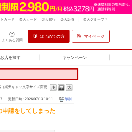
楽天グループ
ントカード
楽天カード
楽天銀行
楽天証券
はじめての方
マイページ
よくある質問
るお店を探す
キャンペーン
高（楽天キャッ
文字サイズ変更
07
更新日時 : 2026/07/13 10:11
印刷
の申請をしてしまった