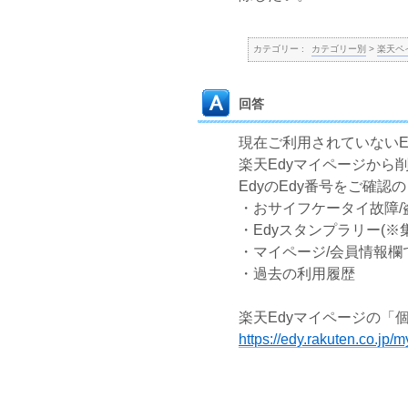
カテゴリー :
カテゴリー別
>
楽天ペ
回答
現在ご利用されていないE
楽天Edyマイページか
EdyのEdy番号をご確
・おサイフケータイ故障/
・Edyスタンプラリー(
・マイページ/会員情報欄
・過去の利用履歴
楽天Edyマイページの「
https://edy.rakuten.co.jp/