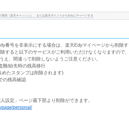
イ残高（楽天キャッシュ）、または楽天ポイントからEdyにチャージする
dy番号を非表示にする場合は、楽天Edyマイページから削除
ら削除すると以下のサービスがご利用いただけなくなりますので
認のうえ、間違って削除しないようご注意ください。
盗難/紛失時の残高移行
※集めたスタンプは削除されます)
での残高確認
個人設定」ページ最下部より削除ができます。
mypage/personal/