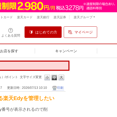
楽天グループ
ントカード
楽天カード
楽天銀行
楽天証券
はじめての方
マイページ
よくある質問
るお店を探す
キャンペーン
）/ポイント
文字サイズ変更
07
更新日時 : 2026/07/13 10:10
印刷
楽天Edyを管理したい
y番号が表示されるので削