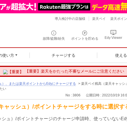
導入検討中の店舗様
楽天ペイ
楽天ポイ
Edy Viewer
故障/盗難/紛失
ポイントを貯める
の使い方
チャージする
使え
【重要】楽天をかたった不審なメールにご注意ください
ュ）、または楽天ポイントからEdyにチャージする
>
楽天ペイ残高（楽天キャッシュ
たい
No : 3806
公開日時 : 2022/10/19 16:
キャッシュ）/ポイントチャージをする時に選択する
シュ）/ポイントチャージのチャージ申請時、使っていないEd