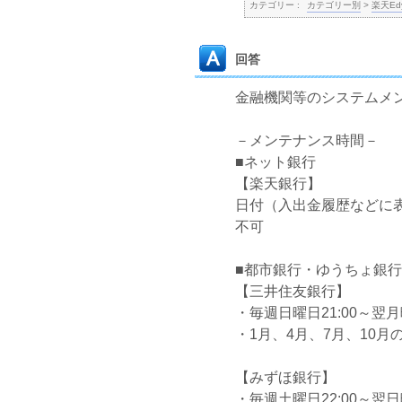
カテゴリー :
カテゴリー別
>
楽天Ed
回答
金融機関等のシステムメ
－メンテナンス時間－
■ネット銀行
【楽天銀行】
日付（入出金履歴などに
不可
■都市銀行・ゆうちょ銀行
【三井住友銀行】
・毎週日曜日21:00～翌月曜
・1月、4月、7月、10月の最
【みずほ銀行】
・毎週土曜日22:00～翌日曜