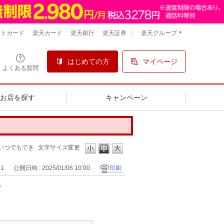
楽天グループ
ントカード
楽天カード
楽天銀行
楽天証券
はじめての方
マイページ
よくある質問
るお店を探す
キャンペーン
いつでもでき
文字サイズ変更
41
公開日時 : 2025/01/06 10:00
印刷
？