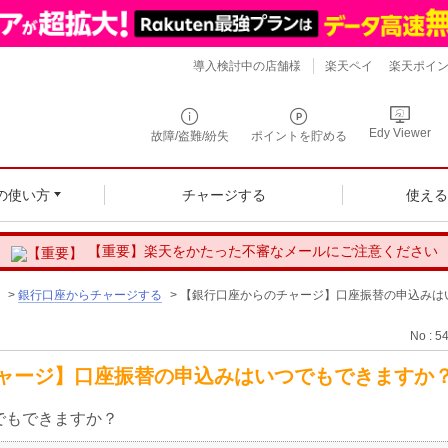
導入検討中の店舗様
楽天ペイ
楽天ポイ
Edy Viewer
故障/盗難/紛失
ポイントを貯める
の使い方
チャージする
使え
【重要】楽天をかたった不審なメールにご注意ください
>
銀行口座からチャージする
>
【銀行口座からのチャージ】口座振替の申込みは
No : 5
ャージ】口座振替の申込みはいつでもできますか
でもできますか？