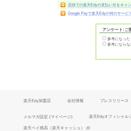
店頭での楽天Edyの支払い分をキャ
Google Payで楽天Edyの何のサ
アンケート:ご
参考になった
参考にならな
楽天Edy加盟店
会社情報
プレスリリース
メルマガ設定 (マイページ)
楽天Edyオフィシャル
楽天ペイ残高（楽天キャッシュ）