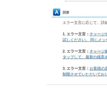
回答
エラー文言に応じて、詳
1. エラー文言：
チャージ
試しください。 同じメ
2. エラー文言：
チャージ
タップして、最新の残高
3. エラー文言：
お客様の
制限させていただいてお