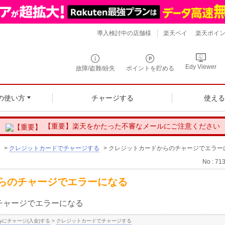
導入検討中の店舗様
楽天ペイ
楽天ポイ
Edy Viewer
故障/盗難/紛失
ポイントを貯める
の使い方
チャージする
使え
【重要】楽天をかたった不審なメールにご注意ください
>
クレジットカードでチャージする
>
クレジットカードからのチャージでエラー
No : 71
らのチャージでエラーになる
チャージでエラーになる
yにチャージ(入金)する
>
クレジットカードでチャージする