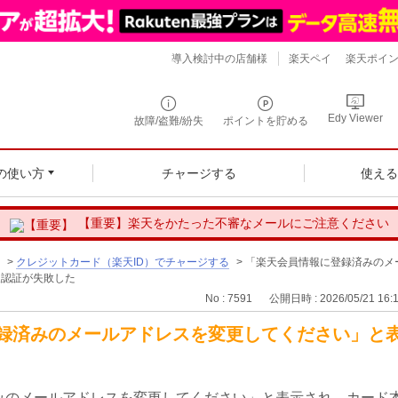
導入検討中の店舗様
楽天ペイ
楽天ポイ
Edy Viewer
故障/盗難/紛失
ポイントを貯める
の使い方
チャージする
使え
【重要】楽天をかたった不審なメールにご注意ください
>
クレジットカード（楽天ID）でチャージする
>
「楽天会員情報に登録済みのメ
人認証が失敗した
No : 7591
公開日時 : 2026/05/21 16:
録済みのメールアドレスを変更してください」と
みのメールアドレスを変更してください」と表示され、カード