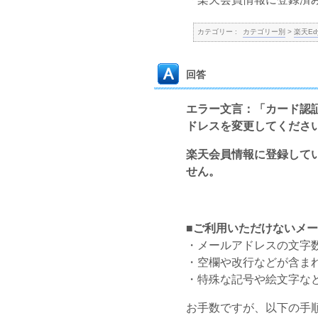
カテゴリー :
カテゴリー別
>
楽天Ed
回答
エラー文言：「カード認
ドレスを変更してくださ
楽天会員情報に登録して
せん。
■ご利用いただけないメ
・メールアドレスの文字数
・空欄や改行などが含ま
・特殊な記号や絵文字な
お手数ですが、以下の手