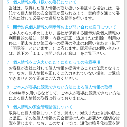
5．個人情報の取り扱いの委託について
当社は、取得した個人情報の取り扱いを委託する場合には、委
託する個人情報の安全管理が図られるよう、契約等を通じて委
託先に対して必要かつ適切な監督等を行います。
6．開示対象個人情報の開示等および問い合わせ窓口について
ご本人からの求めにより、当社が保有する開示対象個人情報の
利用目的の通知・開示・内容の訂正・追加または削除・利用の
停止・消去および第三者への提供の停止のお問い合わせ（以下
「開示等」といいます。）に応じます。開示等のお問い合わせ
は、以下の「１１．お問い合わせ窓口」をご覧下さい。
7．個人情報をご入力いただくにあたっての注意事項
お客様が当社に対して個人情報を提供することは任意となりま
す。なお、個人情報を正しくご入力されていない場合、ご返信
できませんので正確にご入力ください。
8．ご本人が容易に認識できない方法による個人情報の取得
Cookie等を用いるなどして、ご本人が容易に認識できない方法
による個人情報の取得は行っておりません。
9．個人情報の安全管理措置について
取得した個人情報については、漏えい、滅失またはき損の防止
と是正、その他個人情報の安全管理のために必要かつ適切な措
置を講じます。なお、このサイトでは、通信の暗号化措置を講