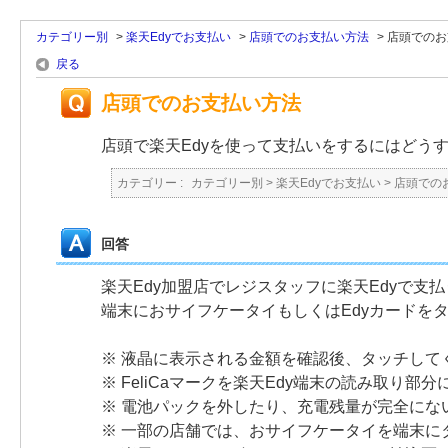
カテゴリー別
>
楽天Edyでお支払い
>
店頭でのお支払い方法
>
店頭でのお
戻る
店頭でのお支払い方法
店頭で楽天Edyを使って支払いをするにはどう
カテゴリー :
カテゴリー別
>
楽天Edyでお支払い
>
店頭での
回答
楽天Edy加盟店でレジスタッフに楽天Edyで支
端末におサイフケータイもしくはEdyカードを
※ 液晶に表示される金額を確認後、タッチして
※ FeliCaマークを楽天Edy端末の読み取り
※ 電池パックを外したり、充電残量が完全に
※ 一部の店舗では、おサイフケータイを端末に