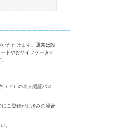
用いただけます。
通常は設
カードやおサイフケータイ
す。
キュア）の本人認証パス
でにご登録がお済みの場合
さい。