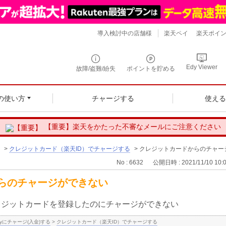
導入検討中の店舗様
楽天ペイ
楽天ポイ
Edy Viewer
故障/盗難/紛失
ポイントを貯める
の使い方
チャージする
使え
【重要】楽天をかたった不審なメールにご注意ください
>
クレジットカード（楽天ID）でチャージする
>
クレジットカードからのチャー
No : 6632
公開日時 : 2021/11/10 10:
らのチャージができない
レジットカードを登録したのにチャージができない
yにチャージ(入金)する
>
クレジットカード（楽天ID）でチャージする