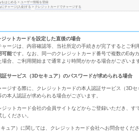
dyをはじめる
>
ユーザー情報を登録
yにチャージ(入金)する
>
クレジットカードでチャージする
レジットカードを設定した直後の場合
チャージは、内容確認等、当社所定の手続きが完了するとご利
用可能
です。なお、同一のクレジットカード番号で複数のEdy
た場合、ご利用開始まで通常より時間がかかる場合がございま
認証サービス（3Dセキュア）のパスワードが求められる場合
ャージする際に、クレジットカードの本人認証サービス（3Dセ
等の本人認証が求められる場合がございます。
レジットカード会社の会員サイトなどからご登録いただき、す
試しください。
セキュア）に関しては、クレジットカード会社へお問合せくだ